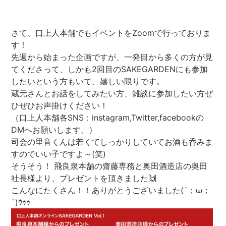
さて、口上人本舗でもイベントをZoomで行っておりま
す！
先週から始まった企画ですが、一発目から多くの方が見
てくださって、しかも2回目のSAKEGARDENにも参加
したいという方もいて、嬉しい限りです。
蔵元さんとお話をしてみたい方、雑談に参加したい方ぜ
ひぜひお声掛けください！
（口上人本舗各SNS：instagram,Twitter,facebookの
DMへお願いします。）
司会の里音くんは若くてしっかりしていてお酒も呑みま
すのでいい子ですよ～(笑)
そうそう！ 飛良泉本舗の齋藤専務と奥田酒造店の奥田
社長様より、プレゼントを頂きました🙌
こんなにたくさん！！ありがとうございました(´；ω；
`)ｳｩｩ